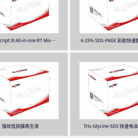
ript III All-in-one RT Mix
6-15% SDS-PAGE 彩胶
with（gDNA）
盒
强效低损膜再生液
Tris-Glycine-SDS 快速
（10X）