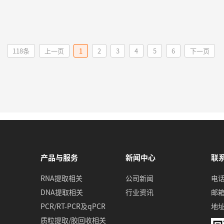
118条
上一页
1
2
3
4
5
6
下一页
产品与服务
新闻中心
联
RNA提取相关
公司新闻
电话
DNA提取相关
行业资讯
邮箱
PCR/RT-PCR及qPCR
地
质粒提取/胶回收相关