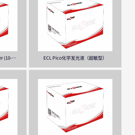
r (10-
ECL Pico化学发光液（超敏型）