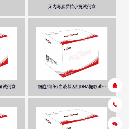
无内毒素质粒小提试剂盒
量试剂盒
细胞/组织/血液基因组DNA提取试剂
盒（柱式）