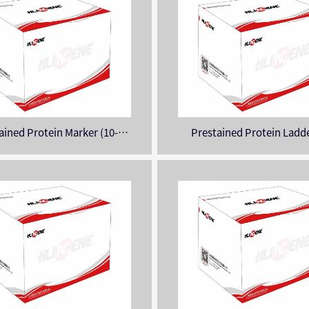
ained Protein Marker (10-
Prestained Protein Ladde
180KDa)
250KDa)