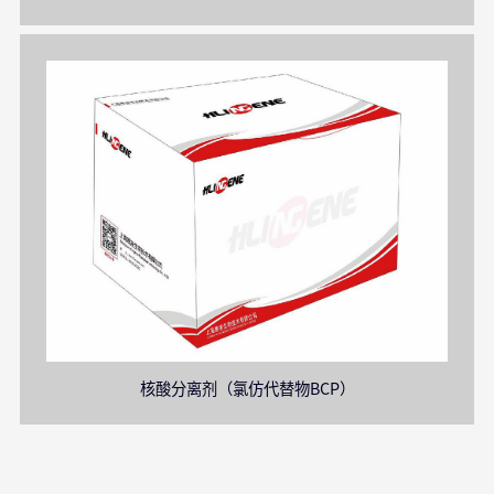
核酸分离剂（氯仿代替物BCP）