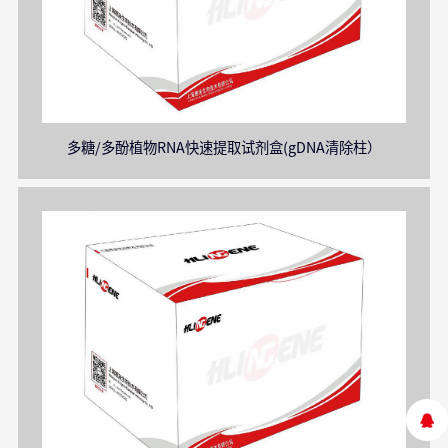
多糖/多酚植物RNA快速提取试剂盒(gDNA清除柱）