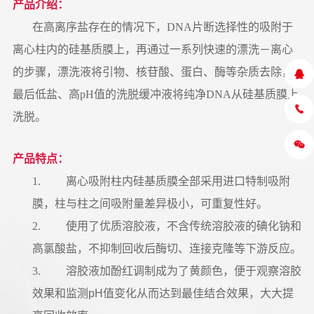
产品介绍：
在高离序盐存在的情况下，DNA片断选择性的吸附于
离心柱内的硅基质膜上，再通过一系列快速的漂洗－离心
的步骤，漂洗液将引物、核苷酸、蛋白、酶等杂质去除，
最后低盐、高pH值的洗脱缓冲液将纯净DNA从硅基质膜上
洗脱。
产品特点：
1.
离心吸附柱内硅基质膜全部采用进口特制吸附
膜，柱与柱之间吸附量差异极小，可重复性好。
2.
使用了优质溶胶液，不含传统溶胶液的碘化钠和
高氯酸盐，不抑制回收后酶切、连接克隆等下游反应。
3.
溶胶液加酚红调制成为了黄颜色，便于观察溶胶
效果和监测pH值变化从而达到最佳结合效果，大大提