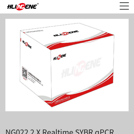
NG022 2 X Realtime SYBR qPCR