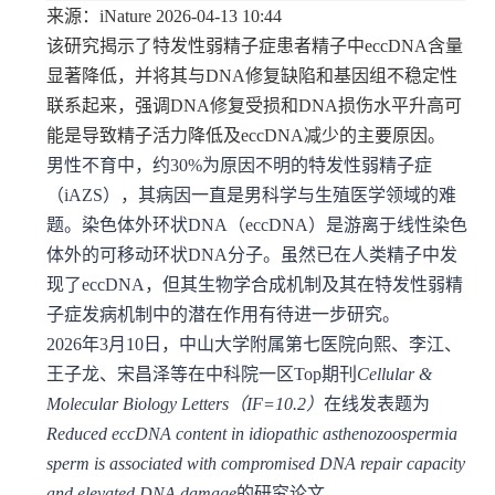
来源：iNature 2026-04-13 10:44
该研究揭示了特发性弱精子症患者精子中eccDNA含量
显著降低，并将其与DNA修复缺陷和基因组不稳定性
联系起来，强调DNA修复受损和DNA损伤水平升高可
能是导致精子活力降低及eccDNA减少的主要原因。
男性不育中，约30%为原因不明的特发性弱精子症
（iAZS），其病因一直是男科学与生殖医学领域的难
题。染色体外环状DNA（eccDNA）是游离于线性染色
体外的可移动环状DNA分子。虽然已在人类精子中发
现了eccDNA，但其生物学合成机制及其在特发性弱精
子症发病机制中的潜在作用有待进一步研究。
2026年3月10日，中山大学附属第七医院向熙、李江、
王子龙、宋昌泽等在中科院一区Top期刊
Cellular &
Molecular Biology Letters（IF=10.2）
在线发表题为
Reduced eccDNA content in idiopathic asthenozoospermia
sperm is associated with compromised DNA repair capacity
and elevated DNA damage
的研究论文。